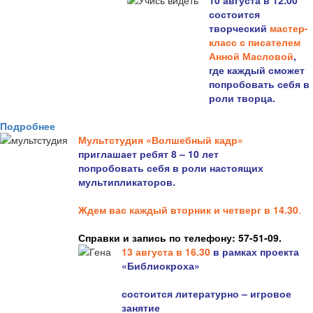
10 августа в 12.00
состоится
творческий
мастер-
класс с писателем
Анной Масловой
,
где каждый сможет
попробовать себя в
роли творца.
Подробнее
Мультстудия «Волшебный кадр»
приглашает ребят 8 – 10 лет
попробовать себя в роли настоящих
мультипликаторов.
Ждем вас каждый вторник и четверг в 14.30
.
Справки и запись по телефону: 57-51-09.
13 августа в 16.3
0
в рамках проекта
«Библиокроха»
состоится
литературно – игровое
занятие