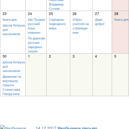
Владимир
Сутеев
23
24
25
26
27
28
Книга дня
Как Пушкин
Сюрпризы
Образ
Дари
Книга дня
русский
подводного
учителя на
добро!
Школа Хитрука
язык
мира
страницах
для
изменил
книг
школьников
По дорогам
русских
народных
сказок
30
1
2
3
4
5
Школа Хитрука
для
школьников
Движение по
вертикали.
Памяти
Станислава
Говорухина
14.12.2017
Необычное письмо