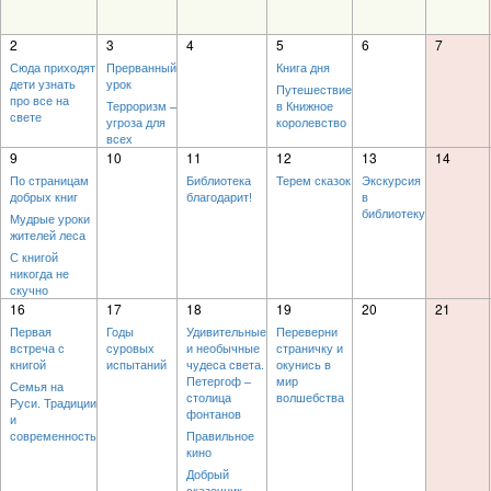
2
3
4
5
6
7
Сюда приходят
Прерванный
Книга дня
дети узнать
урок
Путешествие
про все на
Терроризм –
в Книжное
свете
угроза для
королевство
всех
9
10
11
12
13
14
По страницам
Библиотека
Терем сказок
Экскурсия
добрых книг
благодарит!
в
библиотеку
Мудрые уроки
жителей леса
С книгой
никогда не
скучно
16
17
18
19
20
21
Первая
Годы
Удивительные
Переверни
встреча с
суровых
и необычные
страничку и
книгой
испытаний
чудеса света.
окунись в
Петергоф –
мир
Семья на
столица
волшебства
Руси. Традиции
фонтанов
и
современность
Правильное
кино
Добрый
сказочник