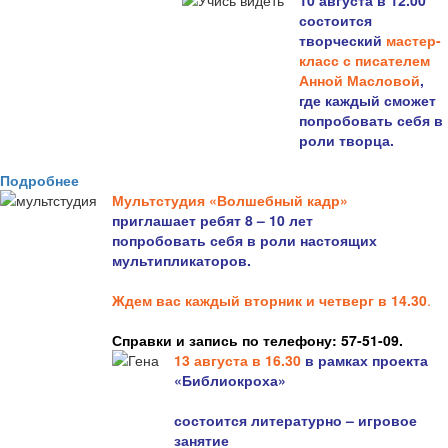
10 августа в 12.00
состоится
творческий
мастер-
класс с писателем
Анной Масловой
,
где каждый сможет
попробовать себя в
роли творца.
Подробнее
Мультстудия «Волшебный кадр»
приглашает ребят 8 – 10 лет
попробовать себя в роли настоящих
мультипликаторов.
Ждем вас каждый вторник и четверг в 14.30
.
Справки и запись по телефону: 57-51-09.
13 августа в 16.3
0
в рамках проекта
«Библиокроха»
состоится
литературно – игровое
занятие