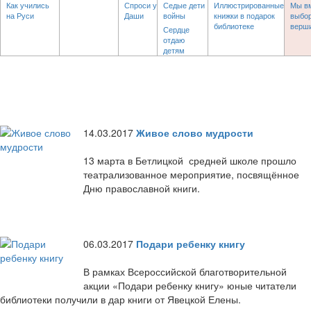
Как учились
Спроси у
Седые дети
Иллюстрированные
Мы в
на Руси
Даши
войны
книжки в подарок
выбор
библиотеке
верш
Сердце
отдаю
детям
14.03.2017
Живое слово мудрости
13 марта в Бетлицкой средней школе прошло
театрализованное мероприятие, посвящённое
Дню православной книги.
06.03.2017
Подари ребенку книгу
В рамках Всероссийской благотворительной
акции «Подари ребенку книгу» юные читатели
библиотеки получили в дар книги от Явецкой Елены.