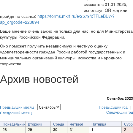
сможете с 01.01.2025,
используя QR-код или
пройдя по ссылке:
https://forms.mkrf.ru/e/2579/xTPLeBU7/?
ap_orgcode=223894
Ваше мнение очень важно не только для нас, но для Министерства
культуры Российской Федерации.
Оно поможет получить независимую и честную оценку
удовлетворенности граждан России работой государственных и
муниципальных организаций культуры, искусства и народного
творчества.
Архив новостей
Сентябрь 2023
Предыдущий месяц
Предыдущий год
|
Следующий год
Следующий месяц
Понедельник
Вторник
Среда
Четверг
Пятница
Субб
28
29
30
31
1
2