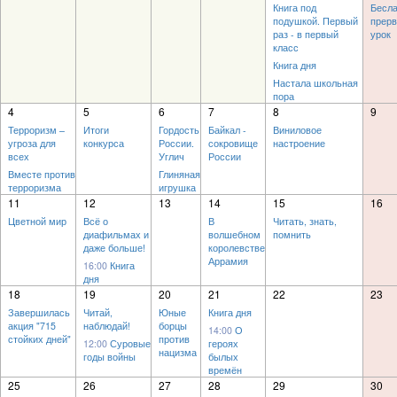
Книга под
Бесла
подушкой. Первый
прер
раз - в первый
урок
класс
Книга дня
Настала школьная
пора
4
5
6
7
8
9
Терроризм –
Итоги
Гордость
Байкал -
Виниловое
угроза для
конкурса
России.
сокровище
настроение
всех
Углич
России
Вместе против
Глиняная
терроризма
игрушка
11
12
13
14
15
16
Цветной мир
Всё о
В
Читать, знать,
диафильмах и
волшебном
помнить
даже больше!
королевстве
Аррамия
16:00
Книга
дня
18
19
20
21
22
23
Завершилась
Читай,
Юные
Книга дня
акция "715
наблюдай!
борцы
14:00
О
стойких дней"
против
12:00
Суровые
героях
нацизма
годы войны
былых
времён
25
26
27
28
29
30