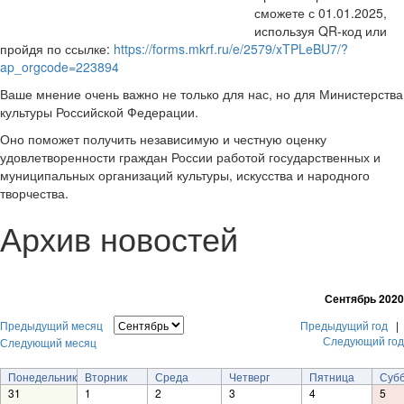
сможете с 01.01.2025,
используя QR-код или
пройдя по ссылке:
https://forms.mkrf.ru/e/2579/xTPLeBU7/?
ap_orgcode=223894
Ваше мнение очень важно не только для нас, но для Министерства
культуры Российской Федерации.
Оно поможет получить независимую и честную оценку
удовлетворенности граждан России работой государственных и
муниципальных организаций культуры, искусства и народного
творчества.
Архив новостей
Сентябрь 2020
Предыдущий месяц
Предыдущий год
|
Следующий год
Следующий месяц
Понедельник
Вторник
Среда
Четверг
Пятница
Суб
31
1
2
3
4
5