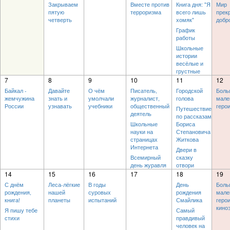
Закрываем
Вместе против
Книга дня: "Я
Мир
пятую
терроризма
всего лишь
прек
четверть
хомяк"
добр
График
работы
Школьные
истории
весёлые и
грустные
7
8
9
10
11
12
Байкал -
Давайте
О чём
Писатель,
Городской
Боль
жемчужина
знать и
умолчали
журналист,
голова
мале
России
узнавать
учебники
общественный
геро
Путешествие
деятель
по рассказам
Школьные
Бориса
науки на
Степановича
страницах
Житкова
Интернета
Двери в
Всемирный
сказку
день журавля
отвори
14
15
16
17
18
19
С днём
Леса-лёгкие
В годы
День
Боль
рождения,
нашей
суровых
рождения
мале
книга!
планеты
испытаний
Смайлика
герои
кино
Я пишу тебе
Самый
стихи
правдивый
человек на