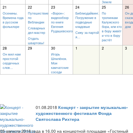
Земле
21
22
23
24
25
26
Осенины.
Путешествие
«Ворон»:
Библиодайвинг.
По
Он д
Времена года
по
видеообзор
Погружение в
тропинкам
сказ
в русском
Вебландии
по книге
подводные
Калужского
вход
фольклоре
Евгения
кладовые
бора, или кто
дом
Словарных
Рудашевского
в бору живёт
дел мастер
Сижу за партой
и что в бору
я…
Отдать
растёт
швартовы!
28
29
30
1
2
3
Он мил нам
Игорь
простотой
Шпилёнок.
сердечных
Мои
слов…
камчатские
соседи
01.08.2018
Концерт - закрытие музыкально-
художественного фестиваля Фонда
Святослава Рихтера
05 августа 2018 года в 16.00 на концертной площадке «Гостиный