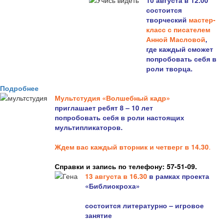
10 августа в 12.00
состоится
творческий
мастер-
класс с писателем
Анной Масловой
,
где каждый сможет
попробовать себя в
роли творца.
Подробнее
Мультстудия «Волшебный кадр»
приглашает ребят 8 – 10 лет
попробовать себя в роли настоящих
мультипликаторов.
Ждем вас каждый вторник и четверг в 14.30
.
Справки и запись по телефону: 57-51-09.
13 августа в 16.3
0
в рамках проекта
«Библиокроха»
состоится
литературно – игровое
занятие