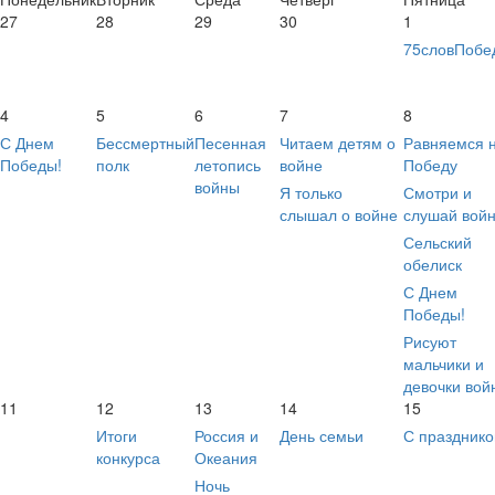
27
28
29
30
1
75словПобе
4
5
6
7
8
С Днем
Бессмертный
Песенная
Читаем детям о
Равняемся 
Победы!
полк
летопись
войне
Победу
войны
Я только
Смотри и
слышал о войне
слушай вой
Сельский
обелиск
С Днем
Победы!
Рисуют
мальчики и
девочки вой
11
12
13
14
15
Итоги
Россия и
День семьи
С празднико
конкурса
Океания
Ночь