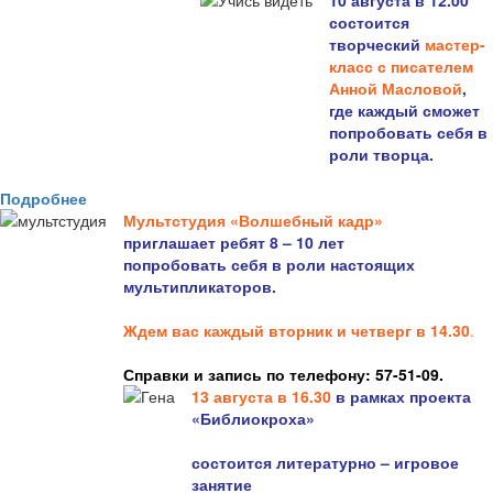
10 августа в 12.00
состоится
творческий
мастер-
класс с писателем
Анной Масловой
,
где каждый сможет
попробовать себя в
роли творца.
Подробнее
Мультстудия «Волшебный кадр»
приглашает ребят 8 – 10 лет
попробовать себя в роли настоящих
мультипликаторов.
Ждем вас каждый вторник и четверг в 14.30
.
Справки и запись по телефону: 57-51-09.
13 августа в 16.3
0
в рамках проекта
«Библиокроха»
состоится
литературно – игровое
занятие