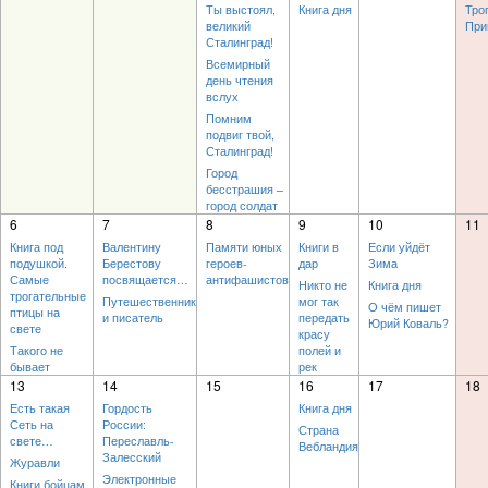
Ты выстоял,
Книга дня
Тро
великий
При
Сталинград!
Всемирный
день чтения
вслух
Помним
подвиг твой,
Сталинград!
Город
бесстрашия –
город солдат
6
7
8
9
10
11
Книга под
Валентину
Памяти юных
Книги в
Если уйдёт
подушкой.
Берестову
героев-
дар
Зима
Самые
посвящается…
антифашистов
Никто не
Книга дня
трогательные
Путешественник
мог так
О чём пишет
птицы на
и писатель
передать
Юрий Коваль?
свете
красу
Такого не
полей и
бывает
рек
13
14
15
16
17
18
Есть такая
Гордость
Книга дня
Сеть на
России:
Страна
свете…
Переславль-
Вебландия
Залесский
Журавли
Электронные
Книги бойцам