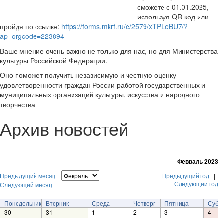
сможете с 01.01.2025,
используя QR-код или
пройдя по ссылке:
https://forms.mkrf.ru/e/2579/xTPLeBU7/?
ap_orgcode=223894
Ваше мнение очень важно не только для нас, но для Министерства
культуры Российской Федерации.
Оно поможет получить независимую и честную оценку
удовлетворенности граждан России работой государственных и
муниципальных организаций культуры, искусства и народного
творчества.
Архив новостей
Февраль 2023
Предыдущий месяц
Предыдущий год
|
Следующий год
Следующий месяц
Понедельник
Вторник
Среда
Четверг
Пятница
Суб
30
31
1
2
3
4