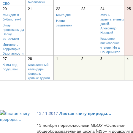
библиотеки
СВО
20
21
22
23
24
25
Мы идём в
Книга дня
Жизнь
библиотеку!
замечательных
Наши
детей.
Зиму
защитники
Александр
провожаем да
Невский
Весну
встречаем
Классное
внеклассное
Интернет.
чтение. Илга
Территория
Понорницкая
безопасности
27
28
1
2
3
4
Книга под
Фольклорный
подушкой
календарь.
Февраль –
кривые дороги
13.11.2017
Листая книгу природы…
13 ноября первоклассники МБОУ «Основная
общеобразовательная школа №35» и дошколята