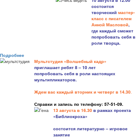
10 августа в 12.00
состоится
творческий
мастер-
класс с писателем
Анной Масловой
,
где каждый сможет
попробовать себя в
роли творца.
Подробнее
Мультстудия «Волшебный кадр»
приглашает ребят 8 – 10 лет
попробовать себя в роли настоящих
мультипликаторов.
Ждем вас каждый вторник и четверг в 14.30
.
Справки и запись по телефону: 57-51-09.
13 августа в 16.3
0
в рамках проекта
«Библиокроха»
состоится
литературно – игровое
занятие