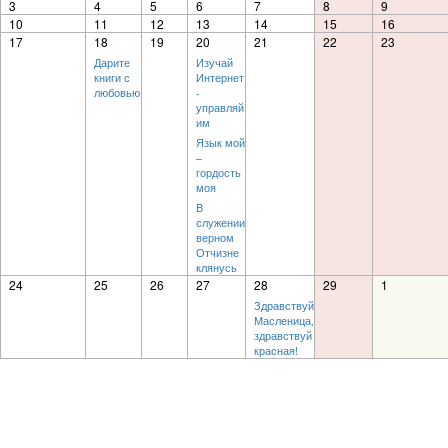
3
4
5
6
7
8
9
10
11
12
13
14
15
16
17
18
19
20
21
22
23
Дарите
Изучай
книги с
Интернет
любовью
-
управляй
им
Язык мой
–
гордость
моя
В
служении
верном
Отчизне
клянусь
24
25
26
27
28
29
1
Здравствуй
Масленица,
здравствуй
красная!