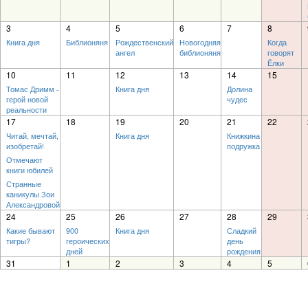
3
4
5
6
7
8
Книга дня
Библионяня
Рождественский
Новогодняя
Когда
ангел
библионяня
говорят
Ёлки
10
11
12
13
14
15
Томас Дримм -
Книга дня
Долина
герой новой
чудес
реальности
17
18
19
20
21
22
Читай, мечтай,
Книга дня
Книжкина
изобретай!
подружка
Отмечают
книги юбилей
Странные
каникулы Зои
Александровой
24
25
26
27
28
29
Какие бывают
900
Книга дня
Сладкий
тигры?
героических
день
дней
рождения
31
1
2
3
4
5