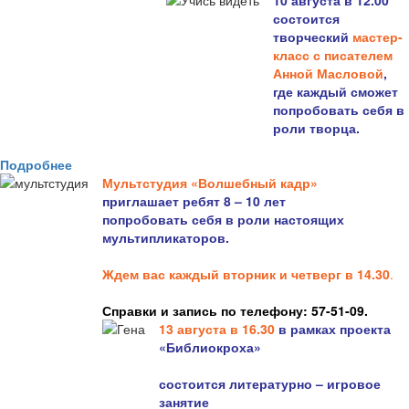
10 августа в 12.00
состоится
творческий
мастер-
класс с писателем
Анной Масловой
,
где каждый сможет
попробовать себя в
роли творца.
Подробнее
Мультстудия «Волшебный кадр»
приглашает ребят 8 – 10 лет
попробовать себя в роли настоящих
мультипликаторов.
Ждем вас каждый вторник и четверг в 14.30
.
Справки и запись по телефону: 57-51-09.
13 августа в 16.3
0
в рамках проекта
«Библиокроха»
состоится
литературно – игровое
занятие