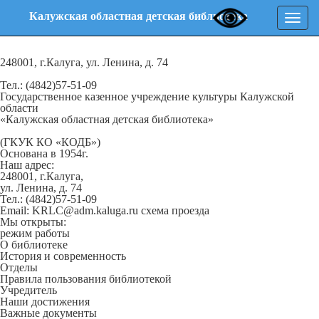
Калужская областная детская библиотека
Нави
248001, г.Калуга, ул. Ленина, д. 74
Тел.: (4842)57-51-09
Государственное казенное учреждение культуры Калужской
области
«Калужская областная детская библиотека»
(ГКУК КО «КОДБ»)
Основана в 1954г.
Наш адрес:
248001, г.Калуга,
ул. Ленина, д. 74
Тел.: (4842)57-51-09
Email: KRLC@adm.kaluga.ru
схема проезда
Мы открыты:
режим работы
О библиотеке
История и современность
Отделы
Правила пользования библиотекой
Учредитель
Наши достижения
Важные документы