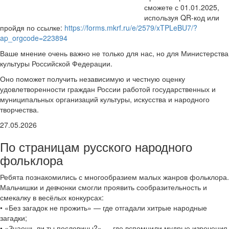
сможете с 01.01.2025,
используя QR-код или
пройдя по ссылке:
https://forms.mkrf.ru/e/2579/xTPLeBU7/?
ap_orgcode=223894
Ваше мнение очень важно не только для нас, но для Министерства
культуры Российской Федерации.
Оно поможет получить независимую и честную оценку
удовлетворенности граждан России работой государственных и
муниципальных организаций культуры, искусства и народного
творчества.
27.05.2026
По страницам русского народного
фольклора
Ребята познакомились с многообразием малых жанров фольклора.
Мальчишки и девчонки смогли проявить сообразительность и
смекалку в весёлых конкурсах:
• «Без загадок не прожить» — где отгадали хитрые народные
загадки;
• «Знаешь ли ты пословицы?» — где вспомнили мудрые изречения