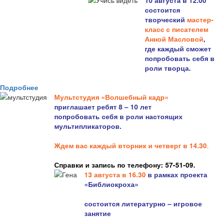
10 августа в 12.00
состоится
творческий
мастер-
класс с писателем
Анной Масловой
,
где каждый сможет
попробовать себя в
роли творца.
Подробнее
Мультстудия «Волшебный кадр»
приглашает ребят 8 – 10 лет
попробовать себя в роли настоящих
мультипликаторов.
Ждем вас каждый вторник и четверг в 14.30
.
Справки и запись по телефону: 57-51-09.
13 августа в 16.3
0
в рамках проекта
«Библиокроха»
состоится
литературно – игровое
занятие