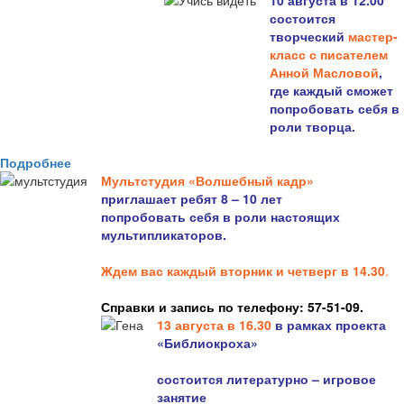
10 августа в 12.00
состоится
творческий
мастер-
класс с писателем
Анной Масловой
,
где каждый сможет
попробовать себя в
роли творца.
Подробнее
Мультстудия «Волшебный кадр»
приглашает ребят 8 – 10 лет
попробовать себя в роли настоящих
мультипликаторов.
Ждем вас каждый вторник и четверг в 14.30
.
Справки и запись по телефону: 57-51-09.
13 августа в 16.3
0
в рамках проекта
«Библиокроха»
состоится
литературно – игровое
занятие