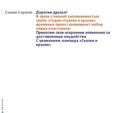
Дорогие друзья!
е
В связи с полной заполняемостью
групп, студия «Сказки и краски»
временно приостанавливает набор
ь
новых участников.
й
Приносим свои искренние извинения за
доставленные неудобства.
С уважением, команда «Сказки и
ы
краски».
с
д
о
?
я
у
й
,
1
2
3
4