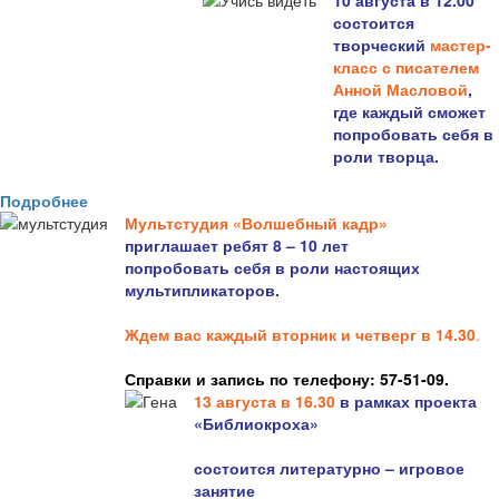
10 августа в 12.00
состоится
творческий
мастер-
класс с писателем
Анной Масловой
,
где каждый сможет
попробовать себя в
роли творца.
Подробнее
Мультстудия «Волшебный кадр»
приглашает ребят 8 – 10 лет
попробовать себя в роли настоящих
мультипликаторов.
Ждем вас каждый вторник и четверг в 14.30
.
Справки и запись по телефону: 57-51-09.
13 августа в 16.3
0
в рамках проекта
«Библиокроха»
состоится
литературно – игровое
занятие