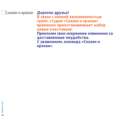
Дорогие друзья!
е
В связи с полной заполняемостью
групп, студия «Сказки и краски»
временно приостанавливает набор
ь
новых участников.
й
Приносим свои искренние извинения за
доставленные неудобства.
С уважением, команда «Сказки и
ы
краски».
с
д
о
?
я
у
й
,
1
2
3
4