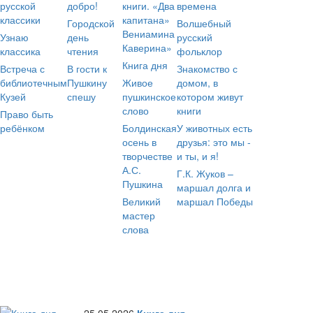
русской
добро!
книги. «Два
времена
классики
капитана»
Городской
Волшебный
Вениамина
Узнаю
день
русский
Каверина»
классика
чтения
фольклор
Книга дня
Встреча с
В гости к
Знакомство с
библиотечным
Пушкину
Живое
домом, в
Кузей
спешу
пушкинское
котором живут
слово
книги
Право быть
ребёнком
Болдинская
У животных есть
осень в
друзья: это мы -
творчестве
и ты, и я!
А.С.
Г.К. Жуков –
Пушкина
маршал долга и
Великий
маршал Победы
мастер
слова