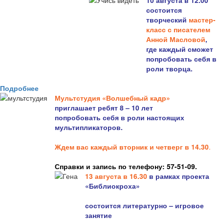
10 августа в 12.00
состоится
творческий
мастер-
класс с писателем
Анной Масловой
,
где каждый сможет
попробовать себя в
роли творца.
Подробнее
Мультстудия «Волшебный кадр»
приглашает ребят 8 – 10 лет
попробовать себя в роли настоящих
мультипликаторов.
Ждем вас каждый вторник и четверг в 14.30
.
Справки и запись по телефону: 57-51-09.
13 августа в 16.3
0
в рамках проекта
«Библиокроха»
состоится
литературно – игровое
занятие