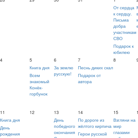
От сердца
к сердцу.
Письма
добра
участникам
СВО
Подарок к
юбилею
4
5
6
7
8
Книга дня
За землю
Песнь диких скал
русскую!
Всем
Подарок от
знакомый
автора
Конёк-
горбунок
11
12
13
14
15
Книга дня
День
По дороге из
Взгляни на
победного
жёлтого кирпича
мир
День
окончания
глазами
рождения
Герои русской