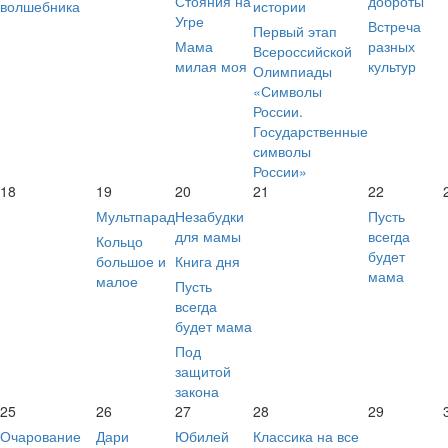
Стояния на
доброты
волшебника
истории
Угре
Встреча
Первый этап
Мама
разных
Всероссийской
милая моя
культур
Олимпиады
«Символы
России.
Государственные
символы
России»
18
19
20
21
22
Мультпарад
Незабудки
Пусть
для мамы
всегда
Кольцо
будет
большое и
Книга дня
мама
малое
Пусть
всегда
будет мама
Под
защитой
закона
25
26
27
28
29
Очарование
Дари
Юбилей
Классика на все