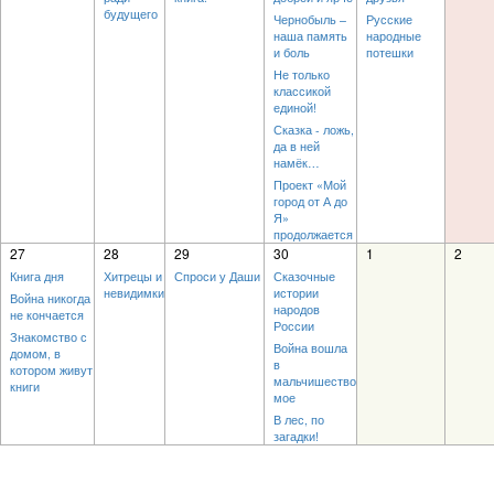
будущего
Чернобыль –
Русские
наша память
народные
и боль
потешки
Не только
классикой
единой!
Сказка - ложь,
да в ней
намёк…
Проект «Мой
город от А до
Я»
продолжается
27
28
29
30
1
2
Книга дня
Хитрецы и
Спроси у Даши
Сказочные
невидимки
истории
Война никогда
народов
не кончается
России
Знакомство с
Война вошла
домом, в
в
котором живут
мальчишество
книги
мое
В лес, по
загадки!