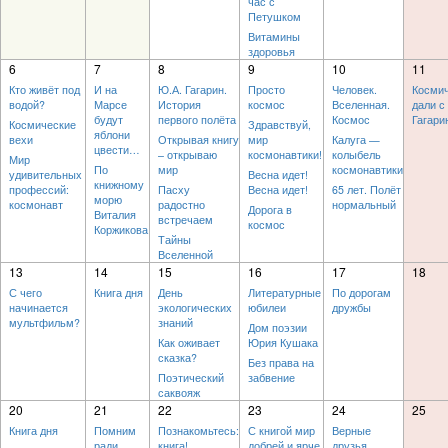
час с
Петушком
Витамины
здоровья
6
7
8
9
10
11
Кто живёт под
И на
Ю.А. Гагарин.
Просто
Человек.
Косми
водой?
Марсе
История
космос
Вселенная.
дали с
будут
первого полёта
Космос
Гагар
Космические
Здравствуй,
яблони
вехи
Открывая книгу
мир
Калуга —
цвести…
– открываю
космонавтики!
колыбель
Мир
По
мир
космонавтики
удивительных
Весна идет!
книжному
профессий:
Пасху
Весна идет!
65 лет. Полёт
морю
космонавт
радостно
нормальный
Дорога в
Виталия
встречаем
космос
Коржикова
Тайны
Вселенной
13
14
15
16
17
18
С чего
Книга дня
День
Литературные
По дорогам
начинается
экологических
юбилеи
дружбы
мультфильм?
знаний
Дом поэзии
Как оживает
Юрия Кушака
сказка?
Без права на
Поэтический
забвение
саквояж
20
21
22
23
24
25
Книга дня
Помним
Познакомьтесь:
С книгой мир
Верные
ради
книга!
добрей и ярче
друзья