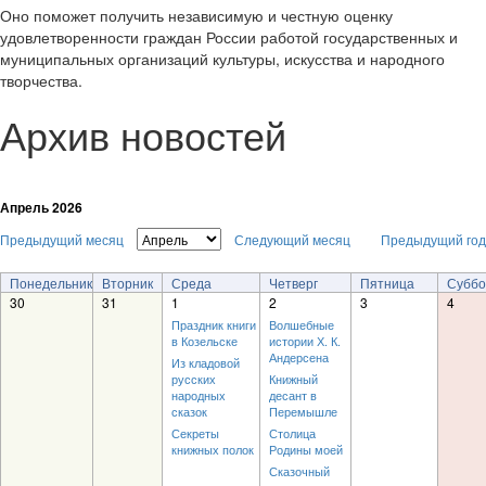
Оно поможет получить независимую и честную оценку
удовлетворенности граждан России работой государственных и
муниципальных организаций культуры, искусства и народного
творчества.
Архив новостей
Апрель 2026
Предыдущий месяц
Следующий месяц
Предыдущий год
Понедельник
Вторник
Среда
Четверг
Пятница
Суббо
30
31
1
2
3
4
Праздник книги
Волшебные
в Козельске
истории Х. К.
Андерсена
Из кладовой
русских
Книжный
народных
десант в
сказок
Перемышле
Секреты
Столица
книжных полок
Родины моей
Сказочный