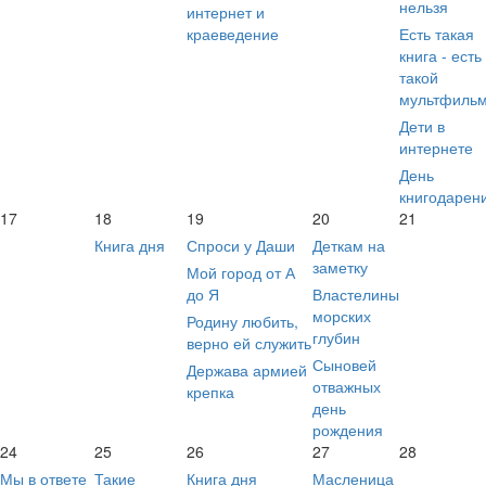
нельзя
интернет и
краеведение
Есть такая
книга - есть
такой
мультфиль
Дети в
интернете
День
книгодарен
17
18
19
20
21
Книга дня
Спроси у Даши
Деткам на
заметку
Мой город от А
до Я
Властелины
морских
Родину любить,
глубин
верно ей служить
Сыновей
Держава армией
отважных
крепка
день
рождения
24
25
26
27
28
Мы в ответе
Такие
Книга дня
Масленица