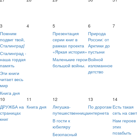
3
4
5
6
7
Помним
Презентация
Природа
подвиг твой,
серии книг в
России: от
Сталинград!
рамках проекта
Арктики до
«Яркая история»
пустыни
Сталинград -
наша гордая
Маленькие герои
Войной
память
большой войны.
изломанное
детство
Эти книги
читает весь
мир
Книга дня
10
11
12
13
14
ДРУЖБА на
Книга дня
Лягушка-
По дорогам
Есть такая
страницах
путешественница
интернета
сеть на све
книг
В гости к
Нам героев
юбиляру
этих
позабыть
Безопасный