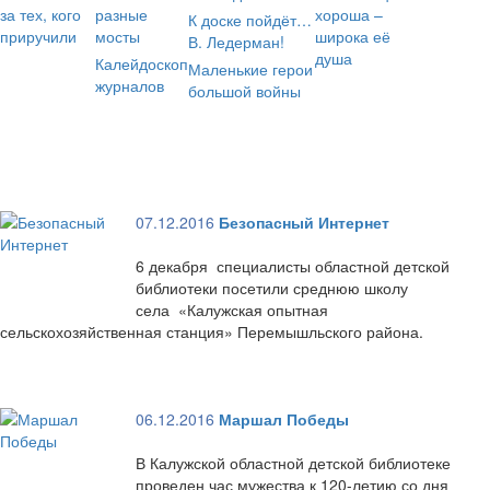
за тех, кого
разные
хороша –
К доске пойдёт…
приручили
мосты
широка её
В. Ледерман!
душа
Калейдоскоп
Маленькие герои
журналов
большой войны
07.12.2016
Безопасный Интернет
6 декабря специалисты областной детской
библиотеки посетили среднюю школу
села «Калужская опытная
сельскохозяйственная станция» Перемышльского района.
06.12.2016
Маршал Победы
В Калужской областной детской библиотеке
проведен час мужества к 120-летию со дня