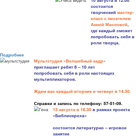
10 августа в 12.00
состоится
творческий
мастер-
класс с писателем
Анной Масловой
,
где каждый сможет
попробовать себя в
роли творца.
Подробнее
Мультстудия «Волшебный кадр»
приглашает ребят 8 – 10 лет
попробовать себя в роли настоящих
мультипликаторов.
Ждем вас каждый вторник и четверг в 14.30
.
Справки и запись по телефону: 57-51-09.
13 августа в 16.3
0
в рамках проекта
«Библиокроха»
состоится
литературно – игровое
занятие