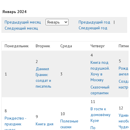
Январь 2024
Предыдущий месяц
Предыдущий год
|
Следующий год
Следующий месяц
Понедельник
Вторник
Среда
Четверг
Пятни
4
5
2
Книга под
подушкой.
Рожде
Даниил
1
3
Хочу в
ангел
Гранин:
Москву
солдат и
Созд
писатель
Сказочный
настр
серпантин
11
12
В гости к
8
10
домовёнку
Удиви
9
Рождество -
Кузе
Полезные
необ
праздник
Книга дня
сказки
Чудеса
По
чудес