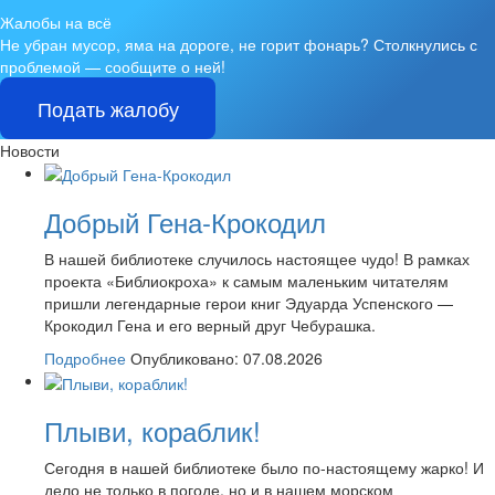
Жалобы на всё
Не убран мусор, яма на дороге, не горит фонарь?
Столкнулись с
проблемой — сообщите о ней!
Подать жалобу
Новости
Добрый Гена-Крокодил
В нашей библиотеке случилось настоящее чудо! В рамках
проекта «Библиокроха» к самым маленьким читателям
пришли легендарные герои книг Эдуарда Успенского —
Крокодил Гена и его верный друг Чебурашка.
Подробнее
Опубликовано: 07.08.2026
Плыви, кораблик!
Сегодня в нашей библиотеке было по-настоящему жарко! И
дело не только в погоде, но и в нашем морском