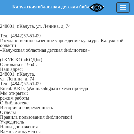
Калужская областная детская библиотека
Нави
248001, г.Калуга, ул. Ленина, д. 74
Тел.: (4842)57-51-09
Государственное казенное учреждение культуры Калужской
области
«Калужская областная детская библиотека»
(ГКУК КО «КОДБ»)
Основана в 1954г.
Наш адрес:
248001, г.Калуга,
ул. Ленина, д. 74
Тел.: (4842)57-51-09
Email: KRLC@adm.kaluga.ru
схема проезда
Мы открыты:
режим работы
О библиотеке
История и современность
Отделы
Правила пользования библиотекой
Учредитель
Наши достижения
Важные документы