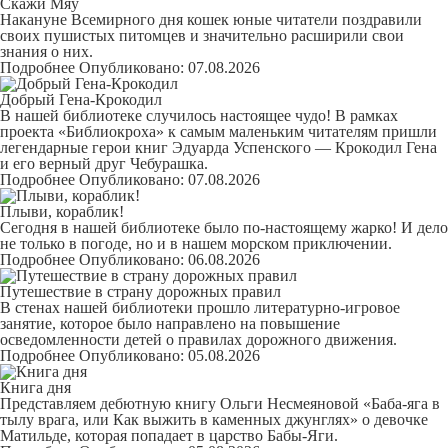
Скажи Мяу
Накануне Всемирного дня кошек юные читатели поздравили
своих пушистых питомцев и значительно расширили свои
знания о них.
Подробнее
Опубликовано: 07.08.2026
Добрый Гена-Крокодил
В нашей библиотеке случилось настоящее чудо! В рамках
проекта «Библиокроха» к самым маленьким читателям пришли
легендарные герои книг Эдуарда Успенского — Крокодил Гена
и его верный друг Чебурашка.
Подробнее
Опубликовано: 07.08.2026
Плыви, кораблик!
Сегодня в нашей библиотеке было по-настоящему жарко! И дело
не только в погоде, но и в нашем морском приключении.
Подробнее
Опубликовано: 06.08.2026
Путешествие в страну дорожных правил
В стенах нашей библиотеки прошло литературно-игровое
занятие, которое было направлено на повышение
осведомленности детей о правилах дорожного движения.
Подробнее
Опубликовано: 05.08.2026
Книга дня
Представляем дебютную книгу Ольги Несмеяновой
«Баба-яга в
тылу врага, или Как выжить в каменных джунглях
» о девочке
Матильде, которая попадает в царство Бабы-Яги.