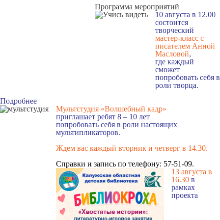
Программа мероприятий
10 августа в 12.00
состоится
творческий
мастер-класс с
писателем Анной
Масловой
,
где каждый
сможет
попробовать себя в
роли творца.
Подробнее
Мультстудия «Волшебный кадр»
приглашает ребят 8 – 10 лет
попробовать себя в роли настоящих
мультипликаторов.
Ждем вас каждый вторник и четверг в 14.30
.
Справки и запись по телефону: 57-51-09.
13 августа в
16.3
0
в
рамках
проекта