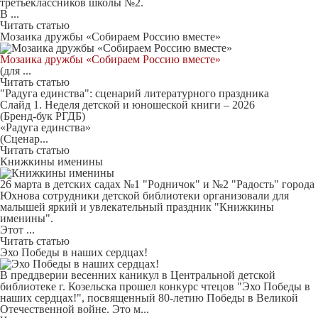
третьеклассников школы №2.
В ...
Читать статью
Мозаика дружбы «Собираем Россию вместе»
Моз
аика дружбы «Собираем Россию вместе»
(для ...
Читать статью
"Радуга единства": сценарий литературного праздника
Слайд 1. Неделя детской и юношеской книги – 2026
(Бренд-бук РГДБ)
«Радуга единства»
(Сценар...
Читать статью
Книжкины именины
26 марта в детских садах №1 "Родничок" и №2 "Радость" города
Юхнова сотрудники детской библиотеки организовали для
малышей яркий и увлекательный праздник "Книжкины
именины".
Этот ...
Читать статью
Эхо Победы в наших сердцах!
В преддверии весенних каникул в Центральной детской
библиотеке г. Козельска прошел конкурс чтецов "Эхо Победы в
наших сердцах!", посвященный 80-летию Победы в Великой
Отечественной войне. Это м...