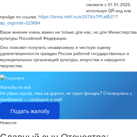
сможете с 01.01.2025,
используя QR-код или
пройдя по ссылке:
https://forms.mkrf.ru/e/2579/xTPLeBU7/?
ap_orgcode=223894
Ваше мнение очень важно не только для нас, но для Министерства
культуры Российской Федерации.
Оно поможет получить независимую и честную оценку
удовлетворенности граждан России работой государственных и
муниципальных организаций культуры, искусства и народного
творчества.
Жалобы на всё
Не убран мусор, яма на дороге, не горит фонарь?
Столкнулись с
проблемой — сообщите о ней!
Подать жалобу
Новости
Славный сын Отечества: