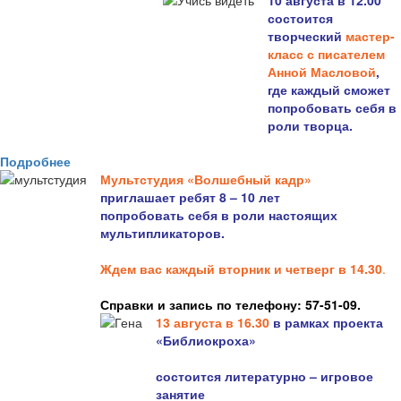
10 августа в 12.00
состоится
творческий
мастер-
класс с писателем
Анной Масловой
,
где каждый сможет
попробовать себя в
роли творца.
Подробнее
Мультстудия «Волшебный кадр»
приглашает ребят 8 – 10 лет
попробовать себя в роли настоящих
мультипликаторов.
Ждем вас каждый вторник и четверг в 14.30
.
Справки и запись по телефону: 57-51-09.
13 августа в 16.3
0
в рамках проекта
«Библиокроха»
состоится
литературно – игровое
занятие